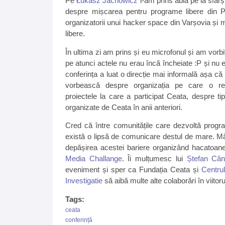
Pe
Łukasz Jachowicz
l-am prins abia pe la sfârș
despre mișcarea pentru programe libere din P
organizatorii unui hacker space din Varșovia și 
libere.
În ultima zi am prins și eu microfonul și am vorb
pe atunci actele nu erau încă încheiate :P și nu e
conferința a luat o direcție mai informală așa că
vorbească despre organizația pe care o re
proiectele la care a participat Ceata, despre tip
organizate de Ceata în anii anteriori.
Cred că între comunitățile care dezvoltă program
există o lipsă de comunicare destul de mare. M
depășirea acestei bariere organizând hacatoan
Media Challange
. Îi mulțumesc lui
Ștefan Câ
eveniment și sper ca Fundația Ceata și
Centru
Investigatie
să aibă multe alte colaborări în viitoru
Tags:
ceata
conferință