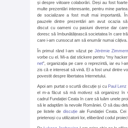
și despre viitoare colaborări. Deși au fost foarte
multe prezentări interesante, pentru mine partea
de socializare a fost mult mai importantă. În
pauzele dintre prezentări am avut ocazia să
discut cu oameni cu pasiuni diverse dar care
doresc să îmbunătățească societatea în care trăi
care i-am cunsocut am să enumăr numai câțiva.
În primul rând l-am văzut pe
Jérémie Zimmer
vorbe cu el. Mi-a dat stickere pentru “my hacker 
net
”, organizația pe care o reprezintă, iar eu l-a
zis că e interesat să vină. El a fost unul dintre vor
povestit despre libertatea Internetului.
Apoi am purtat o scurtă discuție și cu
Paul Lenz
el m-a făcut să mă motivez să organizez în vi
cadrul Fundației Ceata în care să luăm unele proi
să le adaptăm la nevoile României. O să dau detali
pe listele de
discuție
ale Fundației Ceata. Cei
prietenoși cu utilizatorii lor, eliberând codul proi