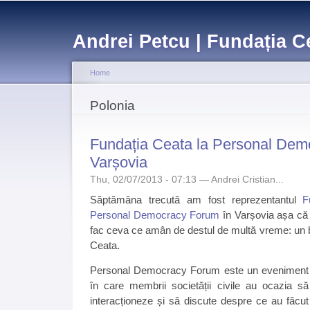
Sk
ma
Andrei Petcu | Fundația C
co
Home
You are here
Polonia
Fundația Ceata la Personal Dem
Varșovia
Thu, 02/07/2013 - 07:13 —
Andrei Cristian...
Săptămâna trecută am fost reprezentantul
F
Personal Democracy Forum
în Varșovia așa că
fac ceva ce amân de destul de multă vreme: un 
Ceata.
Personal Democracy Forum este un eveniment
în care membrii societății civile au ocazia să
interacționeze și să discute despre ce au făcut