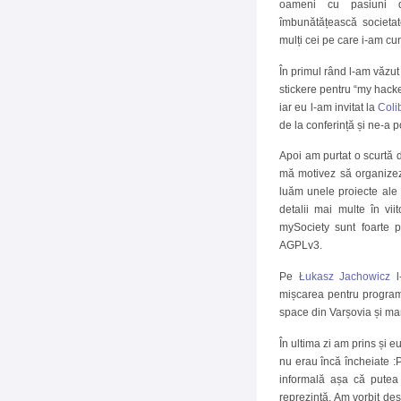
oameni cu pasiuni 
îmbunătățească societat
mulți cei pe care i-am c
În primul rând l-am văzu
stickere pentru “my hacke
iar eu l-am invitat la
Coli
de la conferință și ne-a p
Apoi am purtat o scurtă d
mă motivez să organizez 
luăm unele proiecte ale 
detalii mai multe în vii
mySociety sunt foarte pr
AGPLv3.
Pe
Łukasz Jachowicz
l
mișcarea pentru programe
space din Varșovia și mar
În ultima zi am prins și 
nu erau încă încheiate :P
informală așa că putea
reprezintă. Am vorbit des