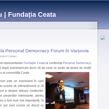
Skip to
main
u | Fundația Ceata
content
ă
 la Personal Democracy Forum în Varșovia
Andrei Cristian...
st reprezentantul
Fundației Ceata
la conferința
Personal Democracy
ă după eveniment am decis să fac ceva ce amân de destul de multă
 al comunității Ceata.
rum este un eveniment în care
 au ocazia să interacționeze și să
ut și despre viitoare colaborări.
e prezentări interesante, pentru
re a fost mult mai importantă. În
ări am avut ocazia să discut cu