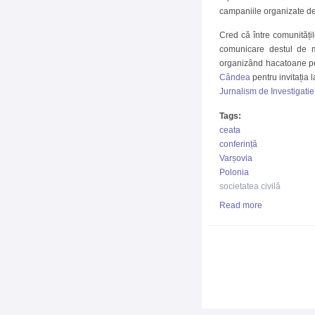
campaniile organizate de 
Cred că între comunitățil
comunicare destul de m
organizând hacatoane p
Cândea
pentru invitația 
Jurnalism de Investigatie
Tags:
ceata
conferință
Varșovia
Polonia
societatea civilă
Read more
about Fundaț