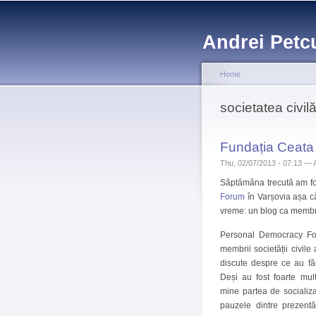
Andrei Petc
Home
You are here
societatea civil
Fundația Ceata
Thu, 02/07/2013 - 07:13 —
Săptămâna trecută am fo
Forum
în Varșovia așa c
vreme: un blog ca membru
Personal Democracy Fo
membrii societății civile
discute despre ce au făc
Deși au fost foarte mult
mine partea de socializa
pauzele dintre prezent