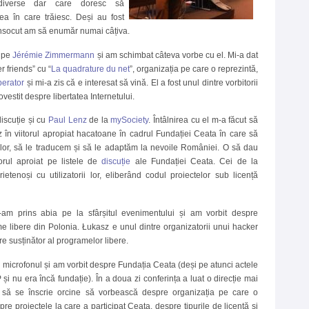
diverse dar care doresc să
ea în care trăiesc. Deși au fost
unsocut am să enumăr numai câțiva.
t pe
Jérémie Zimmermann
și am schimbat câteva vorbe cu el. Mi-a dat
r friends” cu “
La quadrature du net
”, organizația pe care o reprezintă,
berator
și mi-a zis că e interesat să vină. El a fost unul dintre vorbitorii
ovestit despre libertatea Internetului.
iscuție și cu
Paul Lenz
de la
mySociety
. Întâlnirea cu el m-a făcut să
în viitorul apropiat hacatoane în cadrul Fundației Ceata în care să
lor, să le traducem și să le adaptăm la nevoile României. O să dau
torul aproiat pe listele de
discuție
ale Fundației Ceata. Cei de la
ietenoși cu utilizatorii lor, eliberând codul proiectelor sub licență
-am prins abia pe la sfârșitul evenimentului și am vorbit despre
 libere din Polonia. Łukasz e unul dintre organizatorii unui hacker
e susținător al programelor libere.
eu microfonul și am vorbit despre Fundația Ceata (deși pe atunci actele
 și nu era încă fundație). În a doua zi conferința a luat o direcție mai
 să se înscrie orcine să vorbească despre organizația pe care o
pre proiectele la care a participat Ceata, despre tipurile de licență și