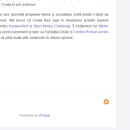
Ceata în anii anteriori.
e care dezvoltă programe libere și societatea civilă există o lipsă de
are. Mă bucur că Ceata face pași în depășirea acestei bariere
entru
Hartapoliticii
și
Open Media Challange
. Îi mulțumesc lui
Ștefan
la acest eveniment și sper ca Fundația Ceata și
Centrul Roman pentru
să aibă multe alte colaborări în viitorul aporiat.
ia Ceata la Personal Democracy Forum în Varșovia
Powered by
Drupal