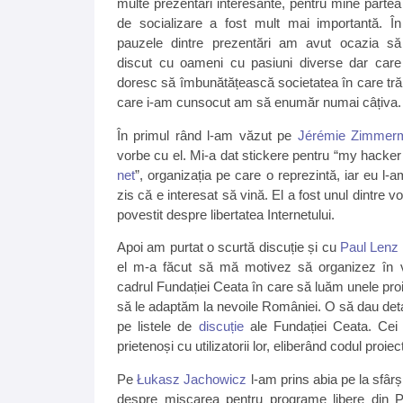
multe prezentări interesante, pentru mine partea
de socializare a fost mult mai importantă. În
pauzele dintre prezentări am avut ocazia să
discut cu oameni cu pasiuni diverse dar care
doresc să îmbunătățească societatea în care trăi
care i-am cunsocut am să enumăr numai câțiva.
În primul rând l-am văzut pe
Jérémie Zimmer
vorbe cu el. Mi-a dat stickere pentru “my hacker 
net
”, organizația pe care o reprezintă, iar eu l-a
zis că e interesat să vină. El a fost unul dintre vor
povestit despre libertatea Internetului.
Apoi am purtat o scurtă discuție și cu
Paul Lenz
el m-a făcut să mă motivez să organizez în vi
cadrul Fundației Ceata în care să luăm unele proi
să le adaptăm la nevoile României. O să dau detali
pe listele de
discuție
ale Fundației Ceata. Cei
prietenoși cu utilizatorii lor, eliberând codul proi
Pe
Łukasz Jachowicz
l-am prins abia pe la sfârș
despre mișcarea pentru programe libere din P