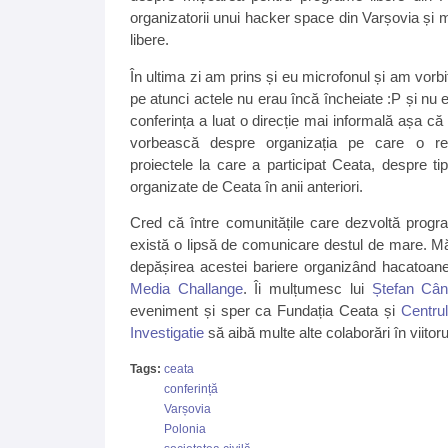
organizatorii unui hacker space din Varșovia și 
libere.
În ultima zi am prins și eu microfonul și am vorb
pe atunci actele nu erau încă încheiate :P și nu e
conferința a luat o direcție mai informală așa că
vorbească despre organizația pe care o re
proiectele la care a participat Ceata, despre tip
organizate de Ceata în anii anteriori.
Cred că între comunitățile care dezvoltă program
există o lipsă de comunicare destul de mare. M
depășirea acestei bariere organizând hacatoan
Media Challange
. Îi mulțumesc lui
Ștefan Câ
eveniment și sper ca Fundația Ceata și
Centru
Investigatie
să aibă multe alte colaborări în viitoru
Tags:
ceata
conferință
Varșovia
Polonia