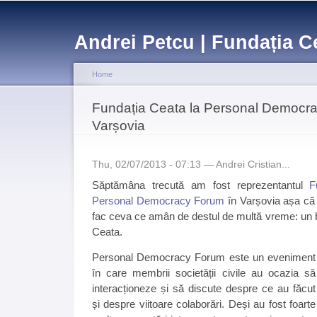
Sk
ma
Andrei Petcu | Fundația C
co
Home
You are here
Fundația Ceata la Personal Democr
Varșovia
Thu, 02/07/2013 - 07:13 —
Andrei Cristian...
Săptămâna trecută am fost reprezentantul
F
Personal Democracy Forum
în Varșovia așa că
fac ceva ce amân de destul de multă vreme: un 
Ceata.
Personal Democracy Forum este un eveniment
în care membrii societății civile au ocazia să
interacționeze și să discute despre ce au făcut
și despre viitoare colaborări. Deși au fost foarte